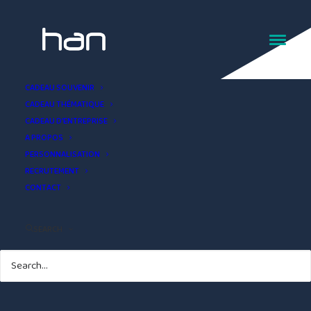
puzzle Grande guerre
CADEAU SOUVENIR
CADEAU THÉMATIQUE
CADEAU D’ENTREPRISE
A PROPOS
PERSONNALISATION
RECRUTEMENT
CONTACT
SEARCH