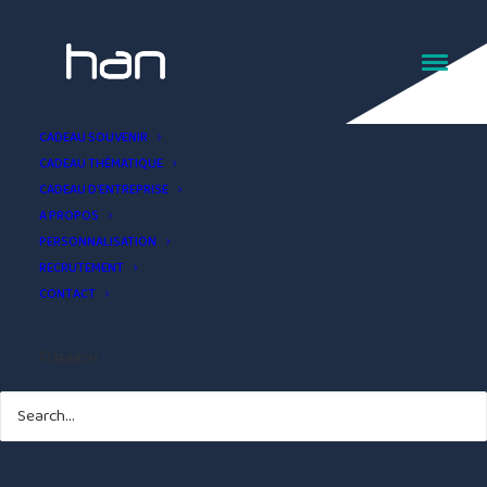
Calepin Grande guerre
CADEAU SOUVENIR
CADEAU THÉMATIQUE
CADEAU D’ENTREPRISE
A PROPOS
PERSONNALISATION
RECRUTEMENT
CONTACT
SEARCH