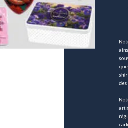
Not
ains
souv
que 
shir
des
Not
arti
rég
cade