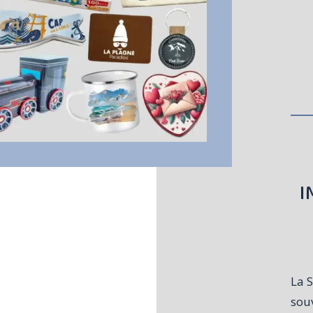
I
La 
souv