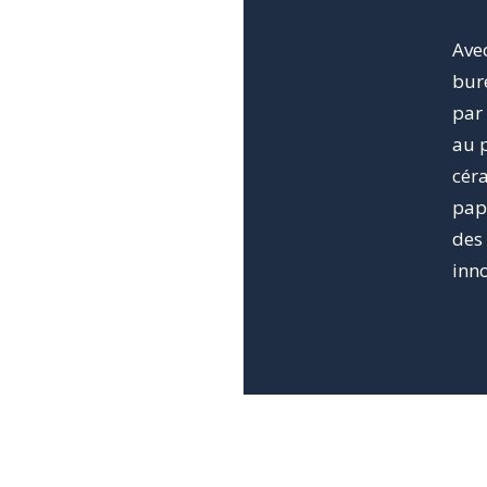
Avec
bur
par 
au p
céra
papi
des 
inn