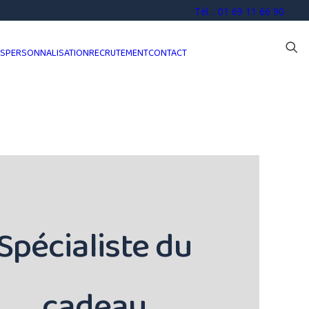
Tél. : 01 69 11 66 90
OS
PERSONNALISATION
RECRUTEMENT
CONTACT
Spécialiste du
cadeau