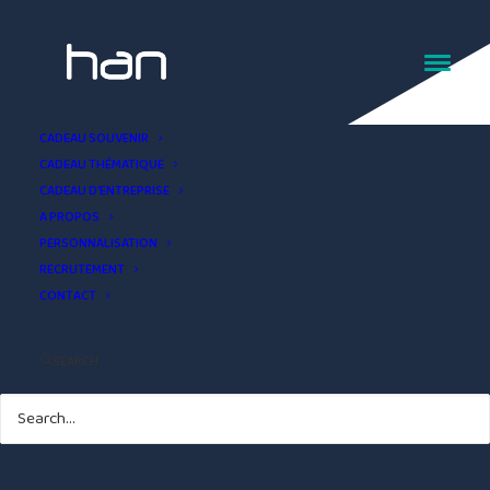
Verre à liqueur souvenir
CADEAU SOUVENIR
CADEAU THÉMATIQUE
Les Sables-d'Olonne
CADEAU D’ENTREPRISE
A PROPOS
PERSONNALISATION
RECRUTEMENT
CONTACT
SEARCH