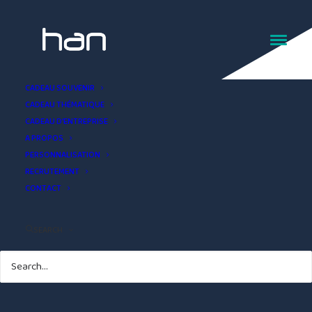
Verre à bière souvenir
CADEAU SOUVENIR
CADEAU THÉMATIQUE
triskell Bretagne
CADEAU D’ENTREPRISE
A PROPOS
PERSONNALISATION
RECRUTEMENT
CONTACT
SEARCH