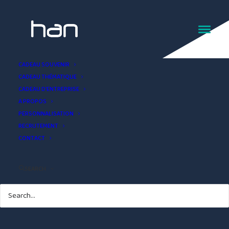
Torchon Ile de ré
CADEAU SOUVENIR
CADEAU THÉMATIQUE
CADEAU D’ENTREPRISE
A PROPOS
PERSONNALISATION
RECRUTEMENT
CONTACT
SEARCH