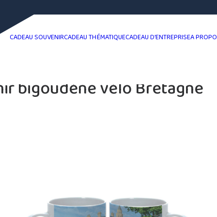
CADEAU SOUVENIR
CADEAU THÉMATIQUE
CADEAU D’ENTREPRISE
A PROP
ir bigoudène vélo Bretagne