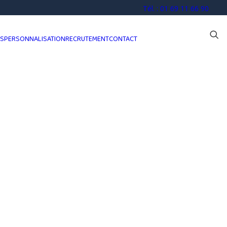
Tél. : 01 69 11 66 90
OS
PERSONNALISATION
RECRUTEMENT
CONTACT