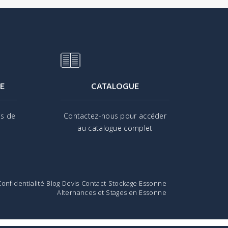
E
CATALOGUE
is de
Contactez-nous pour accéder
s
au catalogue complet
Confidentialité
Blog
Devis
Contact
Stockage Essonne
Alternances et Stages en Essonne