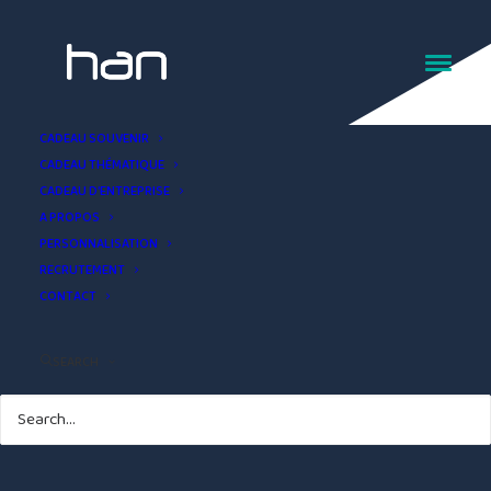
Stylo publicitaire Alsace
CADEAU SOUVENIR
CADEAU THÉMATIQUE
CADEAU D’ENTREPRISE
A PROPOS
PERSONNALISATION
RECRUTEMENT
CONTACT
SEARCH