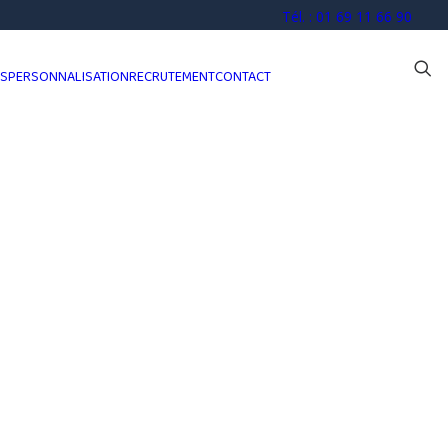
Tél. : 01 69 11 66 90
OS
PERSONNALISATION
RECRUTEMENT
CONTACT