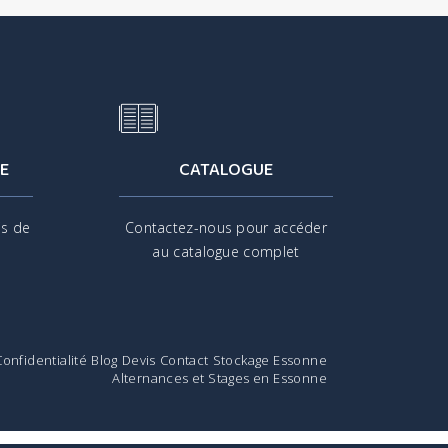
E
CATALOGUE
is de
Contactez-nous pour accéder
s
au catalogue complet
Confidentialité
Blog
Devis
Contact
Stockage Essonne
Alternances et Stages en Essonne