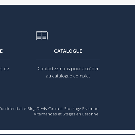
E
CATALOGUE
is de
Contactez-nous pour accéder
s
au catalogue complet
Confidentialité
Blog
Devis
Contact
Stockage Essonne
Alternances et Stages en Essonne