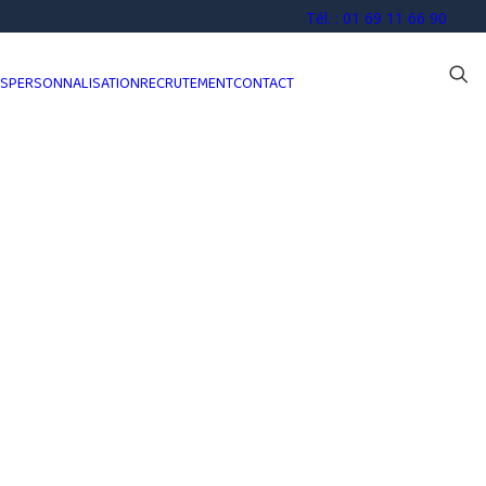
Tél. : 01 69 11 66 90
OS
PERSONNALISATION
RECRUTEMENT
CONTACT