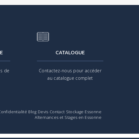
E
CATALOGUE
is de
Contactez-nous pour accéder
s
au catalogue complet
Confidentialité
Blog
Devis
Contact
Stockage Essonne
Alternances et Stages en Essonne