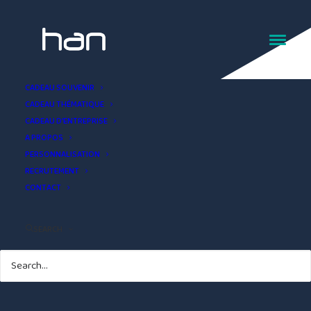
Mug gomme Des Landes
CADEAU SOUVENIR
CADEAU THÉMATIQUE
CADEAU D’ENTREPRISE
A PROPOS
PERSONNALISATION
RECRUTEMENT
CONTACT
SEARCH