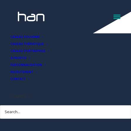
Magnet souvenir
CADEAU SOUVENIR
CADEAU THÉMATIQUE
Auvergne
CADEAU D’ENTREPRISE
A PROPOS
PERSONNALISATION
RECRUTEMENT
CONTACT
SEARCH