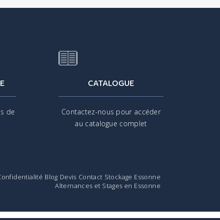
E
CATALOGUE
is de
Contactez-nous pour accéder
s
au catalogue complet
Confidentialité
Blog
Devis
Contact
Stockage Essonne
Alternances et Stages en Essonne