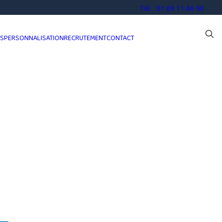
Tél. : 01 69 11 66 90
OS
PERSONNALISATION
RECRUTEMENT
CONTACT