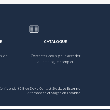
E
CATALOGUE
is de
Contactez-nous pour accéder
s
au catalogue complet
Confidentialité
Blog
Devis
Contact
Stockage Essonne
Alternances et Stages en Essonne