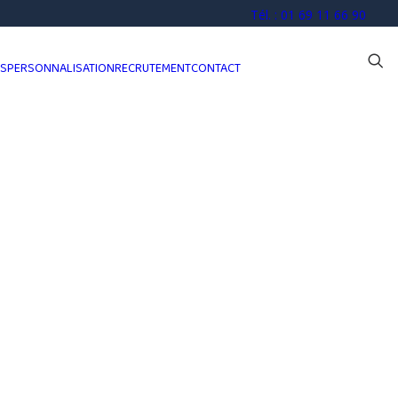
Tél. : 01 69 11 66 90
OS
PERSONNALISATION
RECRUTEMENT
CONTACT