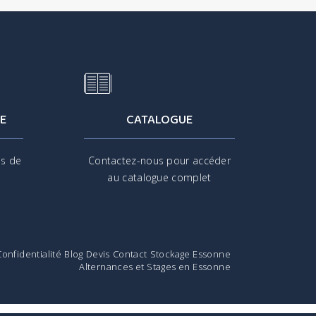
E
CATALOGUE
is de
Contactez-nous pour accéder
s
au catalogue complet
Confidentialité
Blog
Devis
Contact
Stockage Essonne
Alternances et Stages en Essonne