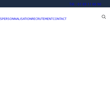
Tél. : 01 69 11 66 90
OS
PERSONNALISATION
RECRUTEMENT
CONTACT