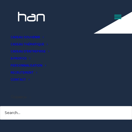
Gravure sur bois objets
CADEAU SOUVENIR
CADEAU THÉMATIQUE
publicitaires
CADEAU D’ENTREPRISE
A PROPOS
PERSONNALISATION
RECRUTEMENT
CONTACT
SEARCH