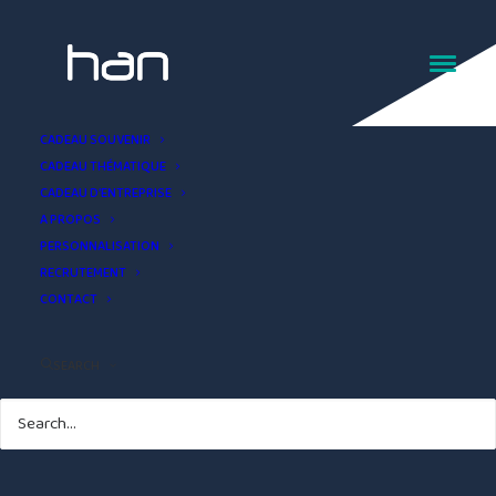
Choppe biere D Day
CADEAU SOUVENIR
CADEAU THÉMATIQUE
CADEAU D’ENTREPRISE
A PROPOS
PERSONNALISATION
RECRUTEMENT
CONTACT
SEARCH