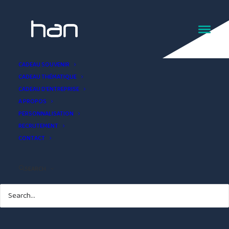
Cadeau souvenir Mug
CADEAU SOUVENIR
CADEAU THÉMATIQUE
montagne
CADEAU D’ENTREPRISE
A PROPOS
PERSONNALISATION
RECRUTEMENT
CONTACT
SEARCH