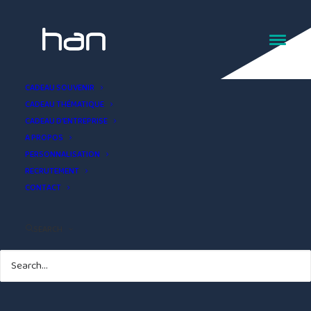
Cadeau souvenir boule à
CADEAU SOUVENIR
CADEAU THÉMATIQUE
neige Auvergne
CADEAU D’ENTREPRISE
A PROPOS
PERSONNALISATION
RECRUTEMENT
CONTACT
SEARCH