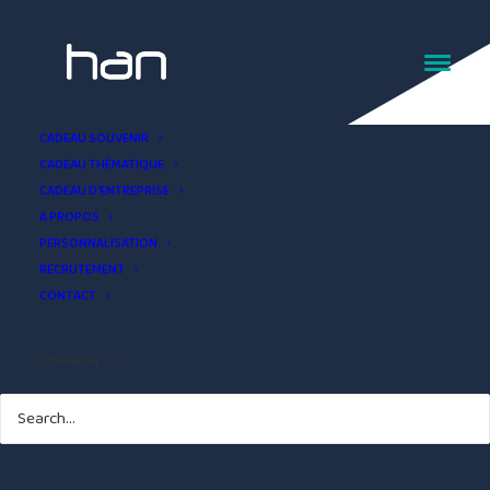
Briquet USB cadeau
CADEAU SOUVENIR
CADEAU THÉMATIQUE
entreprise et objet pub
CADEAU D’ENTREPRISE
A PROPOS
PERSONNALISATION
RECRUTEMENT
CONTACT
SEARCH