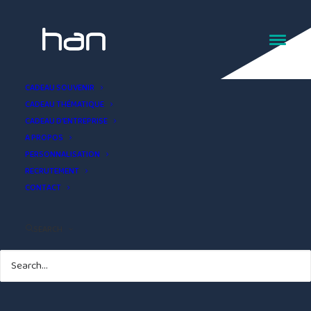
Bouillotte peluche
CADEAU SOUVENIR
CADEAU THÉMATIQUE
CADEAU D’ENTREPRISE
A PROPOS
PERSONNALISATION
RECRUTEMENT
CONTACT
SEARCH