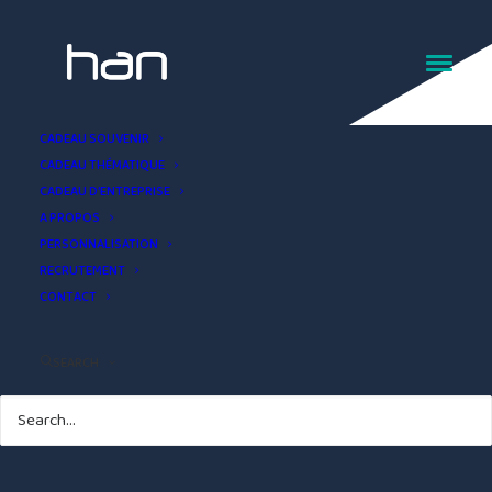
Boite à sucre Nord
CADEAU SOUVENIR
CADEAU THÉMATIQUE
CADEAU D’ENTREPRISE
A PROPOS
PERSONNALISATION
RECRUTEMENT
CONTACT
SEARCH