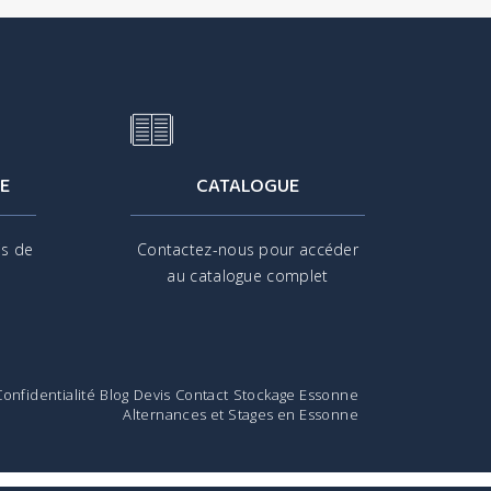
E
CATALOGUE
is de
Contactez-nous pour accéder
s
au catalogue complet
Confidentialité
Blog
Devis
Contact
Stockage Essonne
Alternances et Stages en Essonne