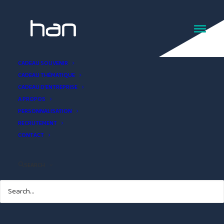
Bijou bracelet flocon
CADEAU SOUVENIR
CADEAU THÉMATIQUE
CADEAU D’ENTREPRISE
A PROPOS
PERSONNALISATION
RECRUTEMENT
CONTACT
SEARCH